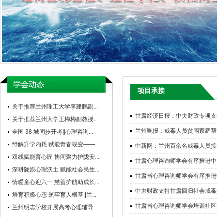
项目承接
关于推荐兰州理工大学李建鹏副...
甘肃经济日报：中央财政专项支
关于推荐兰州大学王梅梅副教授...
兰州晚报：戒毒人员贫困家庭帮
全国 38 城同步开考||心理咨询...
纾解升学内耗 赋能青春蜕变——...
中新网：兰州百余名戒毒人员接
双线赋能育心匠 协同聚力护陇安...
甘肃心理咨询师学会有序推进中
深耕陇原心理沃土 赋能社会民生...
甘肃省心理咨询师学会有序推进
情暖童心迎六一 慈善护航助成长...
中央财政支持甘肃回归社会戒毒
培育积极心态 筑牢育人根基||兰...
甘肃省心理咨询师学会培训社区
兰州明志学校开展高考心理辅导...