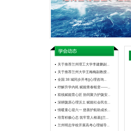
关于推荐兰州理工大学李建鹏副...
关于推荐兰州大学王梅梅副教授...
全国 38 城同步开考||心理咨询...
纾解升学内耗 赋能青春蜕变——...
双线赋能育心匠 协同聚力护陇安...
深耕陇原心理沃土 赋能社会民生...
情暖童心迎六一 慈善护航助成长...
培育积极心态 筑牢育人根基||兰...
兰州明志学校开展高考心理辅导...