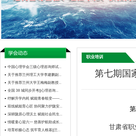
职业培训
中国心理学会三级心理咨询师试...
第七期国
关于推荐兰州理工大学李建鹏副...
关于推荐兰州大学王梅梅副教授...
全国 38 城同步开考||心理咨询...
纾解升学内耗 赋能青春蜕变——...
双线赋能育心匠 协同聚力护陇安...
第
深耕陇原心理沃土 赋能社会民生...
情暖童心迎六一 慈善护航助成长...
甘肃省职业与
培育积极心态 筑牢育人根基||兰...