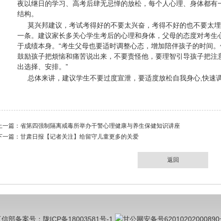
夜以继日的学习、高考后肆无忌惮的放松，每个人心理、身体都有
结构。
莫兴邦建议，考试考得好的不要太兴奋，考得不好的也不要太埋
一条。建议家长多关心学生考后的心理和身体，父母的态度对考生
于成绩本身。“考生父母也要适时调整心态，增加陪伴孩子的时间
鼓励孩子把烦恼和痛苦说出来，不要责怪他，要理智引导孩子把注
出选择、安排。”
总体来讲，建议学生不要过度宣泄，要适度放松自我身心,快速
上一篇：
省第四强制隔离戒毒所举办干警心理健康与养生保健知识讲座
下一篇：
甘肃日报【记者关注】给留守儿童更多的关爱
返回
信部备案号：陇ICP备18003581号-1
甘公网安备号6201020200089