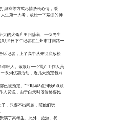
打游戏等方式尽情放松心情，缓
了人生第一大考，放松一下紧绷的神
在偌大的火锅店里回荡着。一位男生
是6月9日下午记者在兰州市甘南路一
栋告诉记者，上了高中从未彻底放松
好多年轻人。该歌厅一位雷姓工作人员
了一系列优惠活动，近几天预定包厢
都已被预定。“平时早8点到晚6点顾
工作人员说，由于白天时段价格要比
大了，只要不出问题，随他们玩
。
都聚满了高考生。此外，旅游、餐