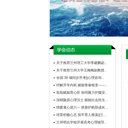
关于推荐兰州理工大学李建鹏副...
关于推荐兰州大学王梅梅副教授...
全国 38 城同步开考||心理咨询...
纾解升学内耗 赋能青春蜕变——...
双线赋能育心匠 协同聚力护陇安...
深耕陇原心理沃土 赋能社会民生...
情暖童心迎六一 慈善护航助成长...
培育积极心态 筑牢育人根基||兰...
兰州明志学校开展高考心理辅导...