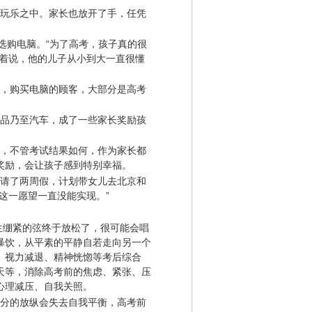
玩乐之中。家长也放开了手，任凭
选购电脑。“为了高考，孩子真的很
笑着说，他的儿子从小到大一直很懂
，购买电脑的顾客，大部分是高考
品乃至汽车，成了一些家长奖励孩
，不管考试结果如何，作为家长都
奖励，会让孩子感到特别幸福。
请了两周假，计划带女儿去北京和
这一愿望一直没能实现。”
生绷紧的弦终于放松了，很可能会唱
暴饮，从平素的平静自若走向另一个
、视力减退、精神恍惚等考后综合
天等，消除高考前的焦虑、紧张、压
心理减压、自我关照。
分的放纵会失去自我平衡，高考前