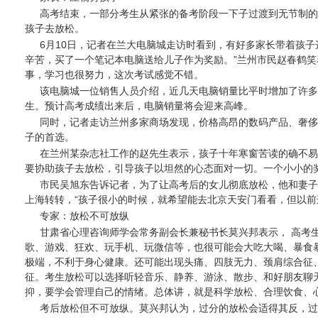
高考结束，一部分考生从紧张的备考阶段一下子过渡到无节制的
孩子去放松。
6月10日，记者在兰大电脑城走访时看到，有好多家长带着孩子
辛苦，买了一个笔记本电脑送给儿子作为奖励。”兰州市民赵春鹤
事，学习也很努力，这次考试感觉不错。
该电脑城一位销售人员介绍，近几天电脑销量比平时增加了许多
生。预计高考成绩出来后，电脑销量将会迎来高峰。
同时，记者走访兰州多家商场发现，价格高昂的数码产品、奢侈
子的首选。
在兰州某杂志社工作的赵先生表示，孩子十年寒窗苦读的确不易
要协助孩子去放松，引导孩子以坦然的心态面对一切。一个小小的
市民吴旭东告诉记者，为了让高考后的女儿彻底放松，他和妻子
上海转转，“孩子很小的时候，就希望能去北京天安门看看，但以前
专家：放松不可放纵
甘肃省心理咨询师学会常务副会长兼秘书长莫兴邦表示， 高考
歌、游戏、狂欢、玩手机、玩微信等，也很可能会大吃大喝、暴食
极端，不利于身心健康。还可能出现头痛、四肢无力、颈肩综合征
征。考生放松可以选择听轻音乐、静养、游泳、散步、和好朋友聊
抑，要学会管理自己的情绪。总体讲，就是科学放松、合理饮食、
考后放松但不可放纵。莫兴邦认为，过分的放松会适得其反，过