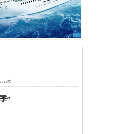
1
3622次
季”