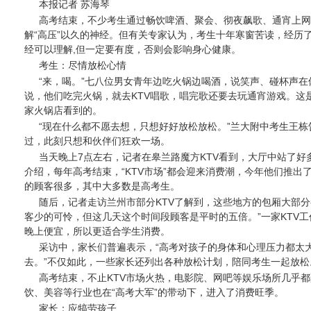
本报记者 苏海琴
高考结束，不少考生通过畅饮啤酒、聚会、彻夜飙歌、通宵上网
解“高压”以久的神经。但有关专家认为，考生十年寒窗苦读，经历
经可以理解,但一定要有度，否则会影响身心健康。
考生：尽情放松心情
“来，喝。”七八位男女青年边吃火锅边喝酒，说笑声、碰杯声
说，他们吃完火锅，就去KTV唱歌，唱完歌还要去玩通宵游戏。这
家火锅店看到的。
“现在什么都不愿去想，只想好好放松放松。”兰大附中考生王
过，此刻只想和伙伴们狂欢一场。
当天晚上7点左右，记者在皋兰路魔方KTV看到，大厅中站了
介绍，每年高考结束，“KTV市场”都会迎来消费潮，今年他们推出
的顾客很多，其中大多数是高考生。
随后，记者走访兰州市部分KTV了解到，这些地方的包厢大部分
客少的可怜，但这几天这个时间段顾客是平时的五倍。”一家KTV
晚上便宜，所以更适合学生消费。
采访中，家长们普遍表示，“高考对孩子的身体和心理压力都太
去。”不仅如此，一些家长还列出各种放松计划，陪同考生一起放松
高考结束，不止KTV市场火热，电影院、网吧等娱乐场所几乎
饮、美容等行业也在“高考大军”的带动下，进入了消费旺季。
家长：应犒劳孩子