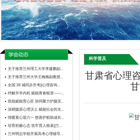
科学普及
关于推荐兰州理工大学李建鹏副...
甘肃省心理咨
关于推荐兰州大学王梅梅副教授...
甘
全国 38 城同步开考||心理咨询...
纾解升学内耗 赋能青春蜕变——...
双线赋能育心匠 协同聚力护陇安...
深耕陇原心理沃土 赋能社会民生...
情暖童心迎六一 慈善护航助成长...
培育积极心态 筑牢育人根基||兰...
兰州明志学校开展高考心理辅导...