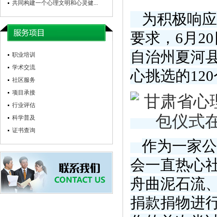
共同构建一个心理文明和心灵健...
为积极响应
要求，
6
月
20
自治州夏河县
职业培训
学术交流
心挑选的
120
社区服务
项目承接
行业评估
科学普及
证书查询
作为一家公
会一直热心
舟曲泥石流
捐款捐物进