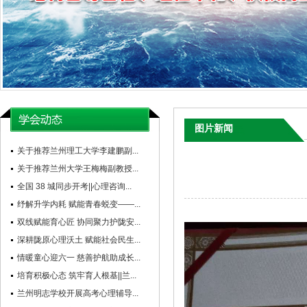
图片新闻
关于推荐兰州理工大学李建鹏副...
关于推荐兰州大学王梅梅副教授...
全国 38 城同步开考||心理咨询...
纾解升学内耗 赋能青春蜕变——...
双线赋能育心匠 协同聚力护陇安...
深耕陇原心理沃土 赋能社会民生...
情暖童心迎六一 慈善护航助成长...
培育积极心态 筑牢育人根基||兰...
兰州明志学校开展高考心理辅导...