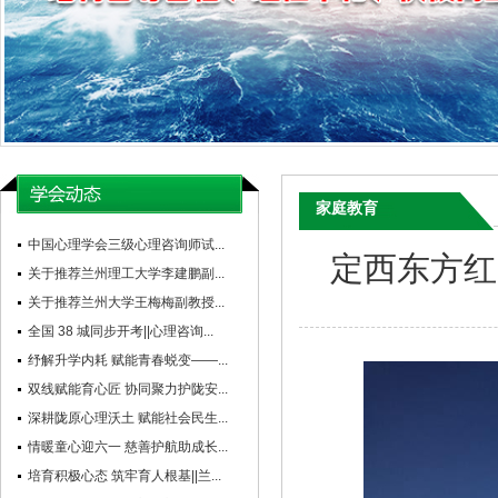
家庭教育
中国心理学会三级心理咨询师试...
定西东方红
关于推荐兰州理工大学李建鹏副...
关于推荐兰州大学王梅梅副教授...
全国 38 城同步开考||心理咨询...
纾解升学内耗 赋能青春蜕变——...
双线赋能育心匠 协同聚力护陇安...
深耕陇原心理沃土 赋能社会民生...
情暖童心迎六一 慈善护航助成长...
培育积极心态 筑牢育人根基||兰...