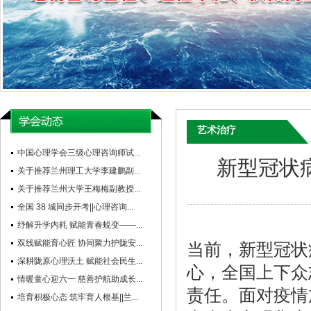
艺术治疗
中国心理学会三级心理咨询师试...
新型冠状
关于推荐兰州理工大学李建鹏副...
关于推荐兰州大学王梅梅副教授...
全国 38 城同步开考||心理咨询...
纾解升学内耗 赋能青春蜕变——...
双线赋能育心匠 协同聚力护陇安...
当前，新型冠状
深耕陇原心理沃土 赋能社会民生...
心，全国上下众
情暖童心迎六一 慈善护航助成长...
责任。面对疫情
培育积极心态 筑牢育人根基||兰...