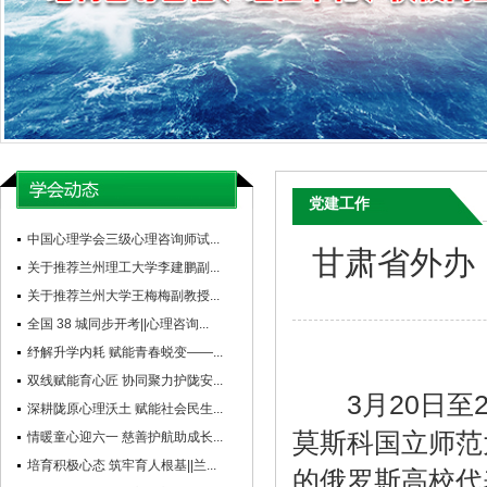
党建工作
中国心理学会三级心理咨询师试...
甘肃省外办
关于推荐兰州理工大学李建鹏副...
关于推荐兰州大学王梅梅副教授...
全国 38 城同步开考||心理咨询...
纾解升学内耗 赋能青春蜕变——...
双线赋能育心匠 协同聚力护陇安...
3月20日至2
深耕陇原心理沃土 赋能社会民生...
莫斯科国立师范
情暖童心迎六一 慈善护航助成长...
培育积极心态 筑牢育人根基||兰...
的俄罗斯高校代表