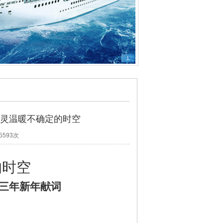
1
心灵温暖不确定的时空
5593次
的时空
三年新年献词
：