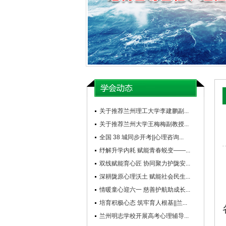
关于推荐兰州理工大学李建鹏副...
关于推荐兰州大学王梅梅副教授...
全国 38 城同步开考||心理咨询...
纾解升学内耗 赋能青春蜕变——...
双线赋能育心匠 协同聚力护陇安...
深耕陇原心理沃土 赋能社会民生...
情暖童心迎六一 慈善护航助成长...
培育积极心态 筑牢育人根基||兰...
兰州明志学校开展高考心理辅导...