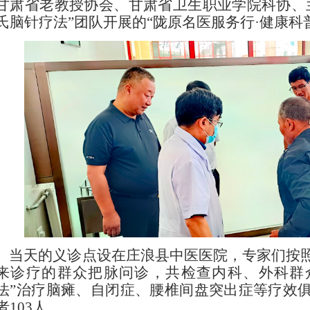
甘肃省老教授协会、甘肃省卫生职业学院科协、
氏脑针疗法”团队开展的“陇原名医服务行·健康科
当天的义诊点设在庄浪县中医医院，专家们按
来诊疗的群众把脉问诊，共检查内科、外科群
法”治疗脑瘫、自闭症、腰椎间盘突出症等疗效
者103人。