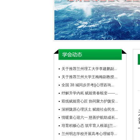
关于推荐兰州理工大学李建鹏副...
关于推荐兰州大学王梅梅副教授...
全国 38 城同步开考||心理咨询...
纾解升学内耗 赋能青春蜕变——...
双线赋能育心匠 协同聚力护陇安...
深耕陇原心理沃土 赋能社会民生...
情暖童心迎六一 慈善护航助成长...
培育积极心态 筑牢育人根基||兰...
兰州明志学校开展高考心理辅导...