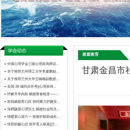
家庭教育
中国心理学会三级心理咨询师试...
甘肃金昌市
关于推荐兰州理工大学李建鹏副...
关于推荐兰州大学王梅梅副教授...
全国 38 城同步开考||心理咨询...
纾解升学内耗 赋能青春蜕变——...
双线赋能育心匠 协同聚力护陇安...
深耕陇原心理沃土 赋能社会民生...
情暖童心迎六一 慈善护航助成长...
培育积极心态 筑牢育人根基||兰...