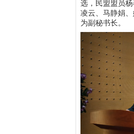
选，民盟盟员杨
凌云、马静娟、
为副秘书长。