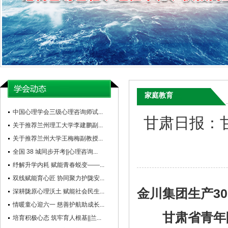
家庭教育
中国心理学会三级心理咨询师试...
甘肃日报：
关于推荐兰州理工大学李建鹏副...
关于推荐兰州大学王梅梅副教授...
全国 38 城同步开考||心理咨询...
纾解升学内耗 赋能青春蜕变——...
双线赋能育心匠 协同聚力护陇安...
金川集团生产3
深耕陇原心理沃土 赋能社会民生...
情暖童心迎六一 慈善护航助成长...
甘肃省青年
培育积极心态 筑牢育人根基||兰...